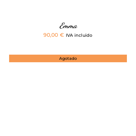
ELEGIR
EN
LA
PÁGINA
Emma
DE
90,00
€
PRODUCTO
IVA incluido
Agotado
DETALLES