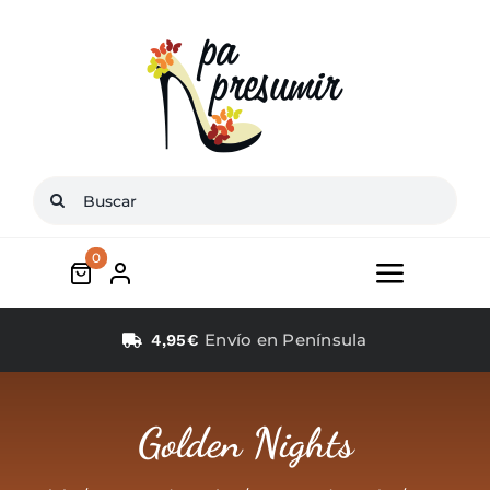
Saltar
al
contenido
Buscar:
0
Toggle
Navigat
Inicio
Envío en Península
4,95€
Conócenos
Golden Nights
Zapatos mujer