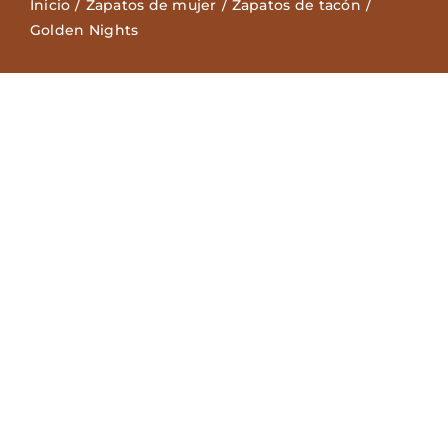
Inicio
Zapatos de mujer
Zapatos de tacón
Golden Nights
Zapatos Niña
Sneakers
Camisetas
Contacto