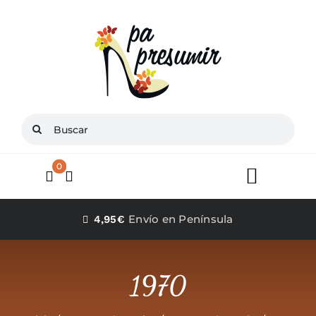
Saltar
al
contenido
Buscar:
0
Toggle
Navigat
Inicio
Envío en Península
4,95€
Conócenos
1970
Zapatos mujer