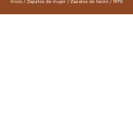
Inicio
Zapatos de mujer
Zapatos de tacón
1970
Zapatos Niña
Sneakers
Camisetas
Contacto