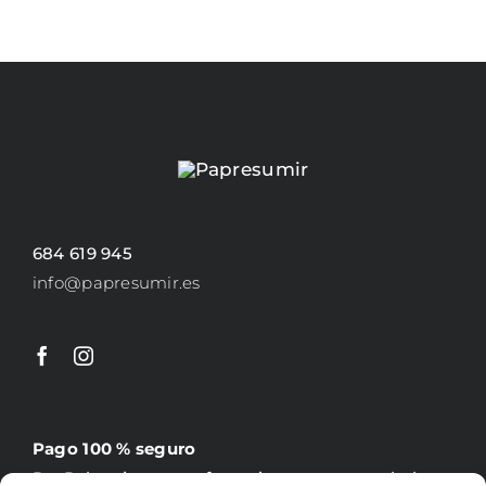
PÁGINA
DE
PRODUCTO
684 619 945
info@papresumir.es
Pago 100 % seguro
PayPal, tarjeta, transferencia y contrareembolso