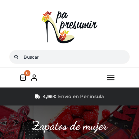
Saltar
al
contenido
Buscar:
0
Toggle
Navigat
Inicio
Envío en Península
4,95€
Conócenos
Zapatos de mujer
Zapatos mujer