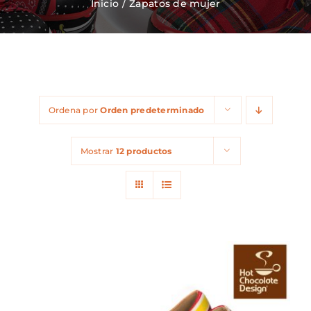
Inicio
Zapatos de mujer
Zapatos Niña
Sneakers
Ordena por
Orden predeterminado
Camisetas
Mostrar
12 productos
Contacto