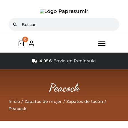
Saltar
al
contenido
Buscar:
0
Toggle
Navigat
Inicio
Envío en Península
4,95€
Conócenos
Peacock
Zapatos mujer
Inicio
Zapatos de mujer
Zapatos de tacón
Peacock
Zapatos Niña