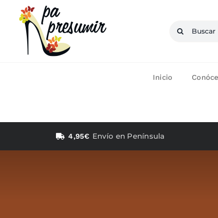
Saltar
al
Buscar:
contenido
Inicio
Conóc
Envío en Península
4,95€