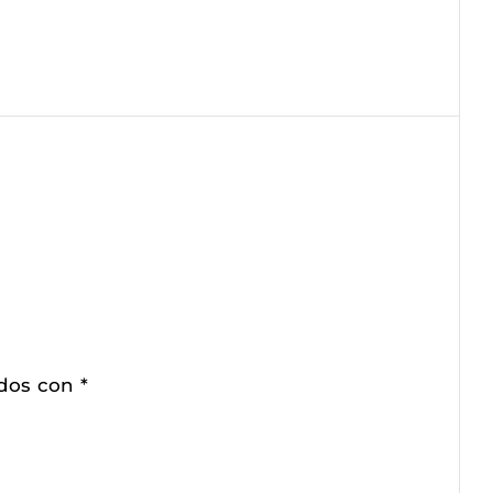
ados con
*