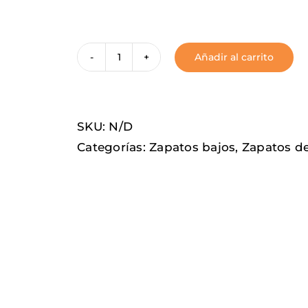
Añadir al carrito
PopCorn
cantidad
SKU:
N/D
Categorías:
Zapatos bajos
,
Zapatos d