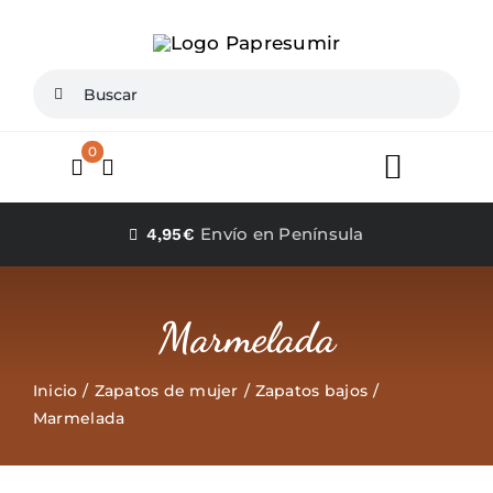
Saltar
al
contenido
Buscar:
0
Toggle
Navigat
Inicio
Envío en Península
4,95€
Conócenos
Marmelada
Zapatos mujer
Inicio
Zapatos de mujer
Zapatos bajos
Marmelada
Zapatos Niña