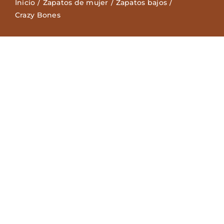
Inicio
Zapatos de mujer
Zapatos bajos
Crazy Bones
Zapatos Niña
Sneakers
Camisetas
Contacto