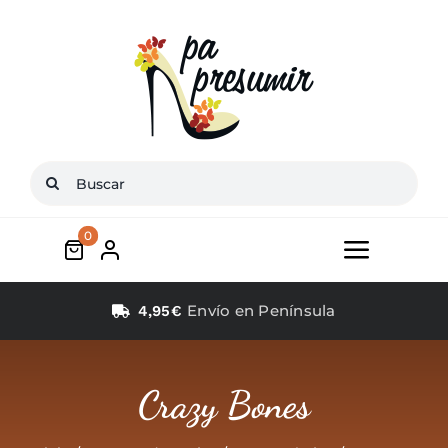
Saltar
al
contenido
Buscar:
0
Toggle
Navigat
Inicio
Envío en Península
4,95€
Conócenos
Crazy Bones
Zapatos mujer