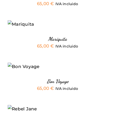
65,00
€
IVA incluido
SELECCIONAR
OPCIONES
ESTE
/
PRODUCTO
DETALLES
TIENE
Mariquita
MÚLTIPLES
65,00
€
IVA incluido
VARIANTES.
LAS
OPCIONES
SELECCIONAR
SE
OPCIONES
PUEDEN
ESTE
/
ELEGIR
PRODUCTO
DETALLES
EN
TIENE
Bon Voyage
LA
MÚLTIPLES
65,00
€
IVA incluido
PÁGINA
VARIANTES.
DE
LAS
PRODUCTO
OPCIONES
SELECCIONAR
SE
OPCIONES
PUEDEN
ESTE
/