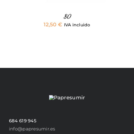
EN
LA
PÁGINA
80
DE
12,50
€
IVA incluido
PRODUCTO
684 619 945
info@papresumir.es