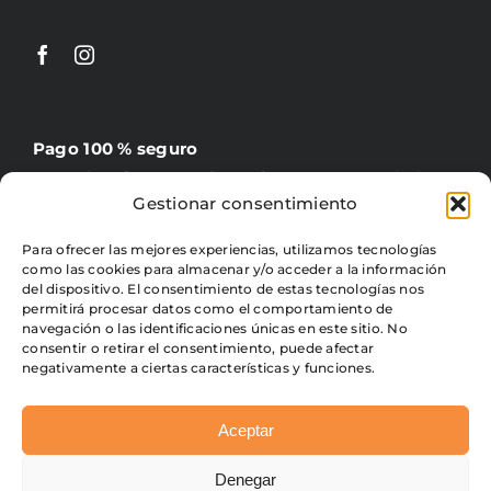
Pago 100 % seguro
PayPal, tarjeta, transferencia y contrareembolso
Gestionar consentimiento
Para ofrecer las mejores experiencias, utilizamos tecnologías
como las cookies para almacenar y/o acceder a la información
del dispositivo. El consentimiento de estas tecnologías nos
permitirá procesar datos como el comportamiento de
navegación o las identificaciones únicas en este sitio. No
Gratis +60 €
consentir o retirar el consentimiento, puede afectar
4,95 € precio fijo para península
negativamente a ciertas características y funciones.
Aceptar
Denegar