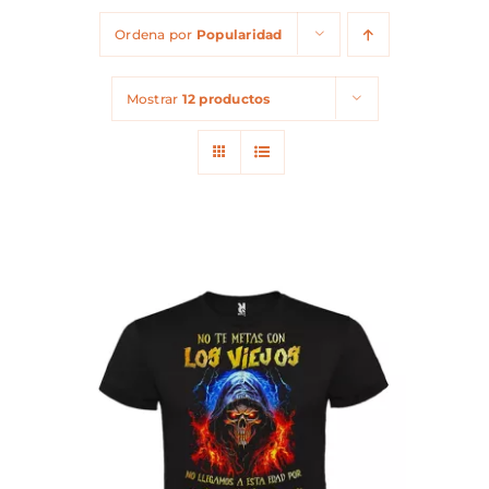
Ordena por
Popularidad
Mostrar
12 productos
ESTE
SELECCIONAR OPCIONES
/
PRODUCTO
DETALLES
TIENE