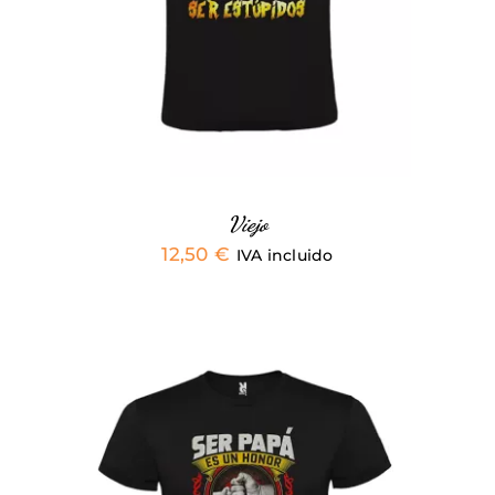
MÚLTIPLES
VARIANTES.
LAS
OPCIONES
SE
PUEDEN
ELEGIR
EN
LA
PÁGINA
Viejo
DE
12,50
€
IVA incluido
PRODUCTO