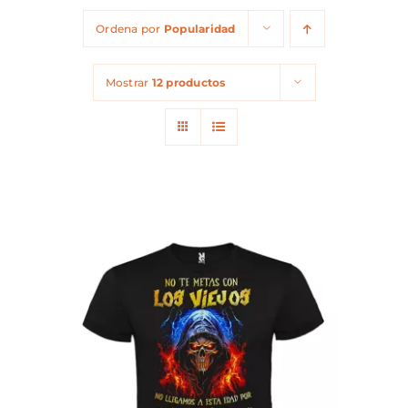
Ordena por
Popularidad
Mostrar
12 productos
ESTE
SELECCIONAR OPCIONES
/
PRODUCTO
DETALLES
TIENE