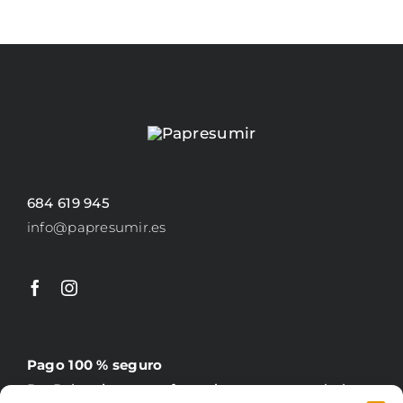
ELEGIR
EN
LA
PÁGINA
DE
PRODUCTO
684 619 945
info@papresumir.es
Pago 100 % seguro
PayPal, tarjeta, transferencia y contrareembolso