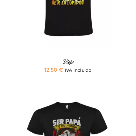
MÚLTIPLES
VARIANTES.
LAS
OPCIONES
SE
PUEDEN
ELEGIR
EN
LA
PÁGINA
Viejo
DE
12,50
€
IVA incluido
PRODUCTO