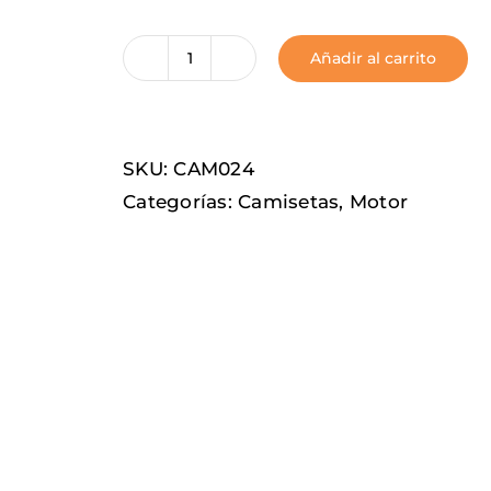
Añadir al carrito
Respeto
clásico
cantidad
SKU:
CAM024
Categorías:
Camisetas
,
Motor