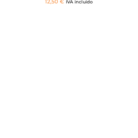
12,50
€
PRODUCTO
IVA incluido
ESTE
SELECCIONAR OPCIONES
/
PRODUCTO
DETALLES
TIENE
MÚLTIPLES
VARIANTES.
LAS
OPCIONES
SE
PUEDEN
ELEGIR