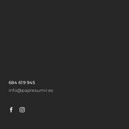
684 619 945
info@papresumir.es