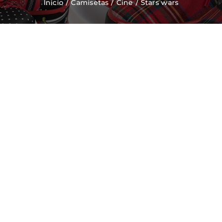
Inicio
Camisetas
Cine
Stars wars
Zapatos Niña
Sneakers
Camisetas
Contacto