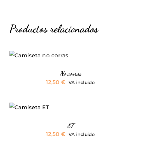
Productos relacionados
SELECCIONAR
ESTE
OPCIONES
/
PRODUCTO
DETALLES
TIENE
No corras
MÚLTIPLES
VARIANTES.
12,50
€
IVA incluido
LAS
OPCIONES
SELECCIONAR
SE
OPCIONES
PUEDEN
ESTE
ELEGIR
/
PRODUCTO
DETALLES
EN
TIENE
ET
LA
MÚLTIPLES
PÁGINA
12,50
€
IVA incluido
VARIANTES.
DE