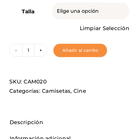
Talla

Limpiar Selección
Añadir al carrito
Stars
wars
cantidad
SKU:
CAM020
Categorías:
Camisetas
,
Cine
Descripción
Información adicional