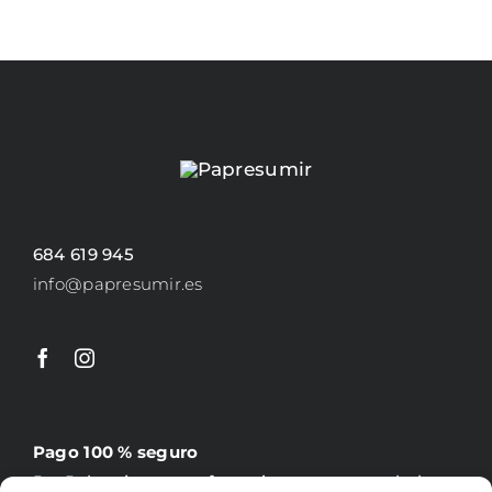
PÁGINA
DE
PRODUCTO
684 619 945
info@papresumir.es
Pago 100 % seguro
PayPal, tarjeta, transferencia y contrareembolso