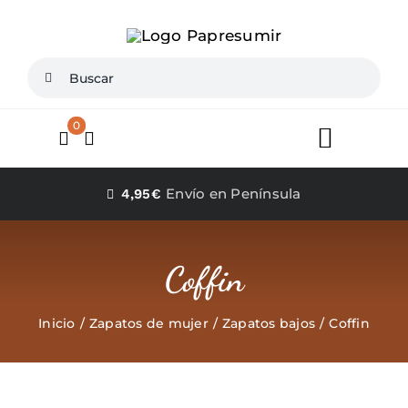
Saltar
al
contenido
Buscar:
0
Toggle
Navigat
Inicio
Envío en Península
4,95€
Conócenos
Coffin
Zapatos mujer
Inicio
Zapatos de mujer
Zapatos bajos
Coffin
Zapatos Niña