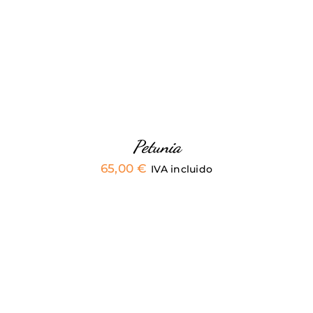
TIENE
MÚLTIPLES
VARIANTES.
LAS
OPCIONES
SE
PUEDEN
ELEGIR
EN
LA
PÁGINA
Petunia
DE
65,00
€
PRODUCTO
IVA incluido