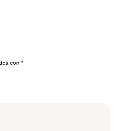
ados con
*