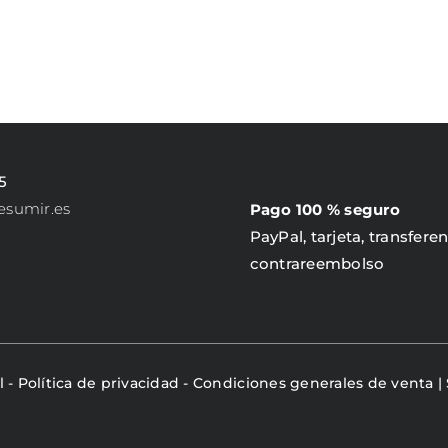
PRODUCTO
5
esumir.es
Pago 100 % seguro
PayPal, tarjeta, transferen
contrareembolso
l
-
Política de privacidad
-
Condiciones generales de venta
|