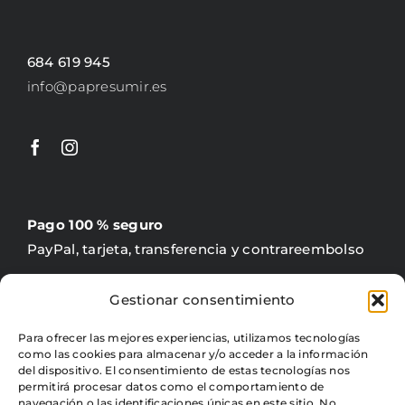
684 619 945
info@papresumir.es
Pago 100 % seguro
PayPal, tarjeta, transferencia y contrareembolso
Gestionar consentimiento
Para ofrecer las mejores experiencias, utilizamos tecnologías
como las cookies para almacenar y/o acceder a la información
Gratis +60 €
del dispositivo. El consentimiento de estas tecnologías nos
4,95 € precio fijo para península
permitirá procesar datos como el comportamiento de
navegación o las identificaciones únicas en este sitio. No