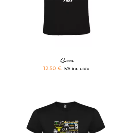
MÚLTIPLES
VARIANTES.
LAS
OPCIONES
SE
PUEDEN
ELEGIR
EN
LA
PÁGINA
Queen
DE
12,50
€
IVA incluido
PRODUCTO