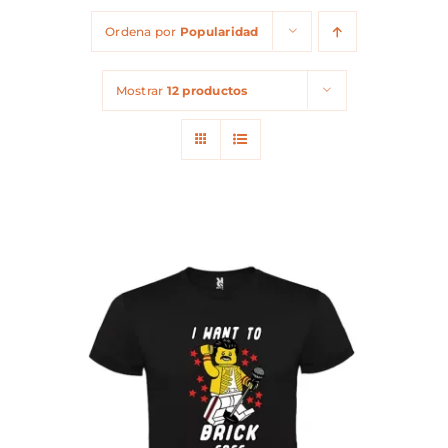
Ordena por
Popularidad
Mostrar
12 productos
ESTE
SELECCIONAR OPCIONES
/
PRODUCTO
DETALLES
TIENE