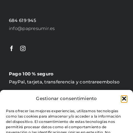
684 619 945
info@papresumir.es
Pago 100 % seguro
PayPal, tarjeta, transferencia y contrareembolso
Gestionar consentimiento
Para ofrecer las mejores experiencias, utilizamos tecnologías
como las cookies para almacenar y/o acceder a la información
Gratis +60 €
del dispositivo. El consentimiento de estas tecnologías nos
4,95 € precio fijo para península
permitirá procesar datos como el comportamiento de
navegación o las identificaciones únicas en este sitio. No