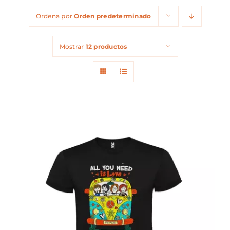
Ordena por
Orden predeterminado
Mostrar
12 productos
ESTE
SELECCIONAR OPCIONES
/
PRODUCTO
DETALLES
TIENE