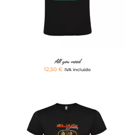
MÚLTIPLES
VARIANTES.
LAS
OPCIONES
SE
PUEDEN
ELEGIR
EN
LA
PÁGINA
All you need
DE
12,50
€
IVA incluido
PRODUCTO