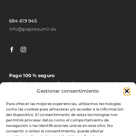
684 619 945
info@papresumir.es
Pago 100 % seguro
PayPal, tarjeta, transferencia y contrareembolso
Gestionar consentimiento
Para ofrecer las mejores experiencias, utilizamos tecnologías
como las cookies para almacenar y/o acceder a la información
del dispositivo. El consentimiento de estas tecnologías nos
Gratis +60 €
permitirá procesar datos como el comportamiento de
4,95 € precio fijo para península
navegación o las identificaciones únicas en este sitio. No
consentir o retirar el consentimiento, puede afectar