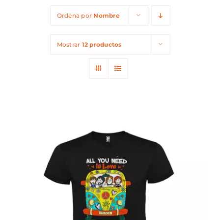
Ordena por
Nombre
Mostrar
12 productos
ESTE
SELECCIONAR OPCIONES
/
PRODUCTO
DETALLES
TIENE