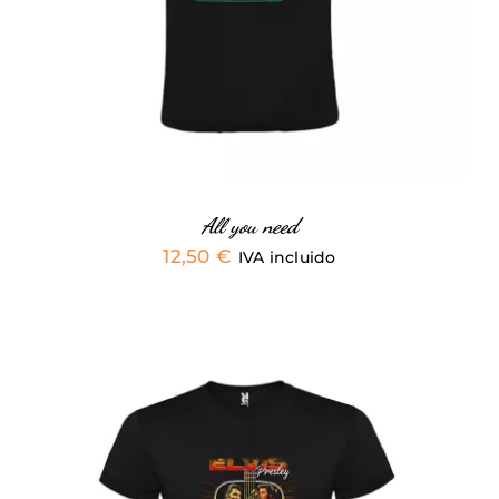
MÚLTIPLES
VARIANTES.
LAS
OPCIONES
SE
PUEDEN
ELEGIR
EN
LA
PÁGINA
All you need
DE
12,50
€
IVA incluido
PRODUCTO