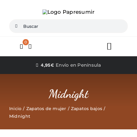
Saltar
al
contenido
Buscar:
0
Toggle
Navigat
Inicio
Envío en Península
4,95€
Conócenos
Midnight
Zapatos mujer
Inicio
Zapatos de mujer
Zapatos bajos
Midnight
Zapatos Niña