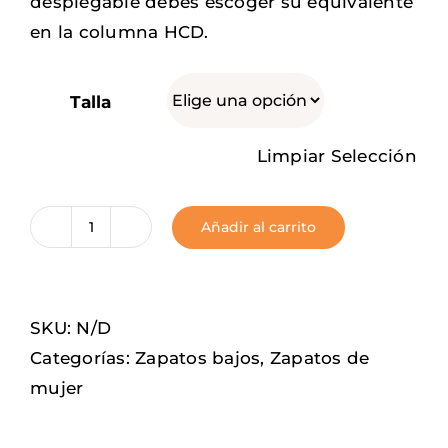
desplegable debes escoger su equivalente
en la columna HCD.
Talla
Limpiar Selección
Añadir al carrito
Smile
cantidad
SKU:
N/D
Categorías:
Zapatos bajos
,
Zapatos de
mujer