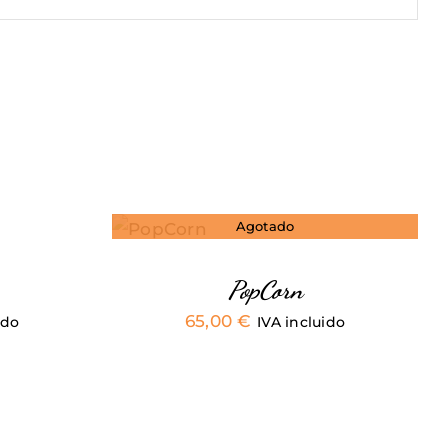
VISTA
Agotado
RÁPIDA
PopCorn
65,00
€
ido
IVA incluido