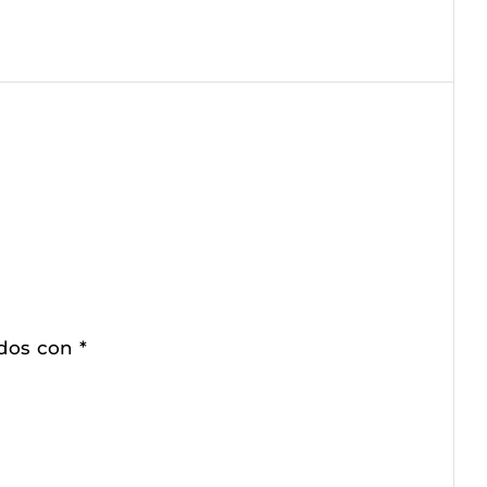
ados con
*