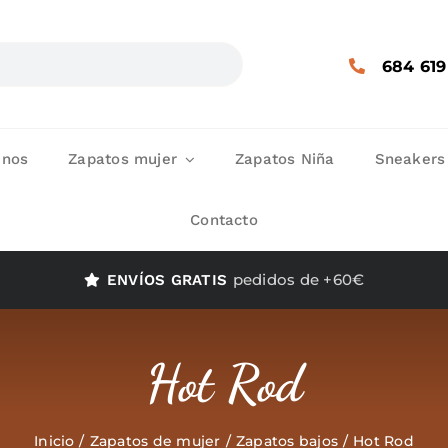
684 619
enos
Zapatos mujer
Zapatos Niña
Sneakers
Contacto
pedidos de +60€
ENVÍOS GRATIS
Hot Rod
Inicio
Zapatos de mujer
Zapatos bajos
Hot Rod