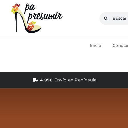
Saltar
al
Buscar:
contenido
Inicio
Conóc
Envío en Península
4,95€