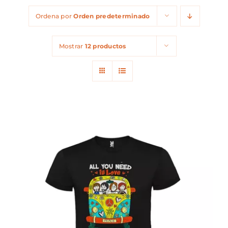
Ordena por
Orden predeterminado
Mostrar
12 productos
ESTE
SELECCIONAR OPCIONES
/
PRODUCTO
DETALLES
TIENE