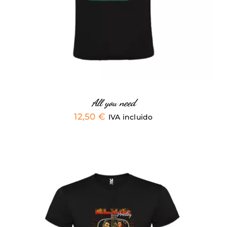
MÚLTIPLES
VARIANTES.
LAS
OPCIONES
SE
PUEDEN
ELEGIR
EN
LA
PÁGINA
All you need
DE
12,50
€
IVA incluido
PRODUCTO