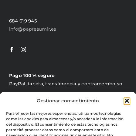
684 619 945
info@papresumir.es
Pago 100 % seguro
PayPal, tarjeta, transferencia y contrareembolso
Gestionar consentimiento
Para ofrecer las mejores experiencias, utilizamos tecnologías
Gratis +60 €
como las cookies para almacenar y/o acceder a la información
4,95 € precio fijo para península
del dispositivo. El consentimiento de estas tecnologías nos
permitirá procesar datos como el comportamiento de
navegación o las identificaciones únicas en este sitio. No