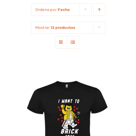
Ordena por
Fecha
Mostrar
12 productos
ESTE
SELECCIONAR OPCIONES
/
PRODUCTO
DETALLES
TIENE