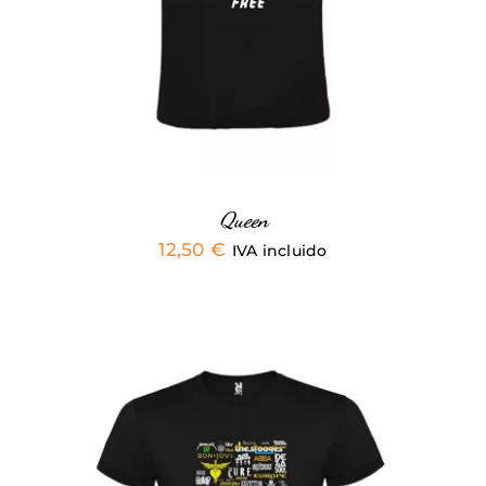
MÚLTIPLES
VARIANTES.
LAS
OPCIONES
SE
PUEDEN
ELEGIR
EN
LA
PÁGINA
Queen
DE
12,50
€
IVA incluido
PRODUCTO