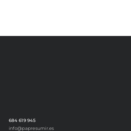
684 619 945
info@papresumir.es