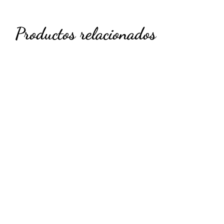
Productos relacionados
ESTE
SELECCIONAR OPCIONES
/
PRODUCTO
DETALLES
TIENE
MÚLTIPLES
VARIANTES.
LAS
OPCIONES
SE