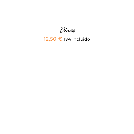
PUEDEN
ELEGIR
EN
LA
PÁGINA
Dinos
DE
12,50
€
PRODUCTO
IVA incluido
ESTE
SELECCIONAR OPCIONES
/
PRODUCTO
DETALLES
TIENE
MÚLTIPLES