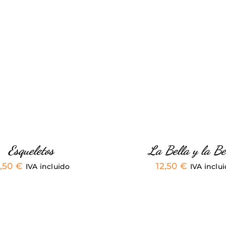
ESTE
CCIONAR OPCIONES
/
SELECCIONAR OPCION
PRODUCTO
VISTA RÁPIDA
VISTA RÁPIDA
TIENE
MÚLTIPLES
VARIANTES.
LAS
OPCIONES
SE
PUEDEN
ELEGIR
EN
Esqueletos
La Bella y la Be
LA
2,50
€
12,50
€
PÁGINA
IVA incluido
IVA inclu
DE
PRODUCTO