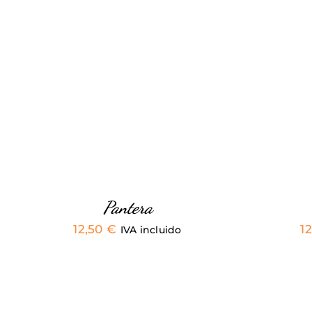
ESTE
SELECCIONAR OPCIONES
/
SELE
PRODUCTO
VISTA RÁPIDA
TIENE
MÚLTIPLES
VARIANTES.
LAS
OPCIONES
SE
PUEDEN
ELEGIR
EN
Pantera
LA
12,50
€
1
PÁGINA
IVA incluido
DE
PRODUCTO