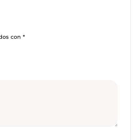
ados con
*