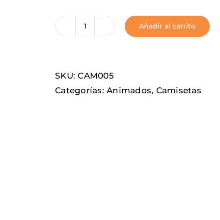
Añadir al carrito
Piolín
cantidad
SKU:
CAM005
Categorías:
Animados
,
Camisetas