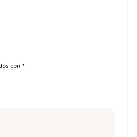
ados con
*