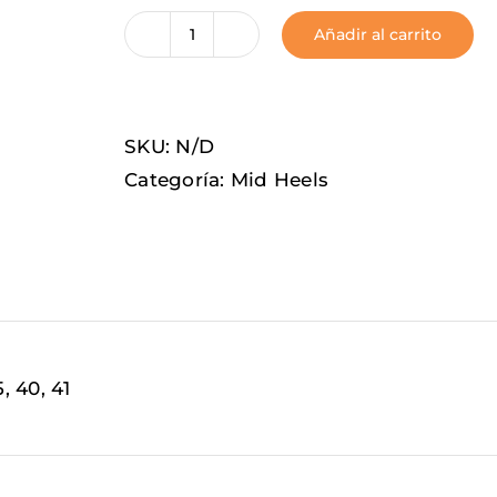
Añadir al carrito
Black
Tudor
cantidad
SKU:
N/D
Categoría:
Mid Heels
, 40, 41