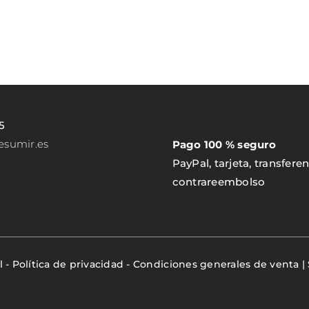
PRODUCTO
5
esumir.es
Pago 100 % seguro
PayPal, tarjeta, transferen
contrareembolso
l
-
Política de privacidad
-
Condiciones generales de venta
|