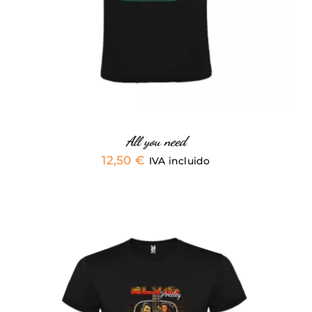
MÚLTIPLES
VARIANTES.
LAS
OPCIONES
SE
PUEDEN
ELEGIR
EN
LA
PÁGINA
All you need
DE
12,50
€
IVA incluido
PRODUCTO