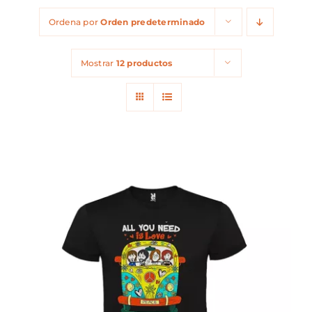
Ordena por
Orden predeterminado
Mostrar
12 productos
ESTE
SELECCIONAR OPCIONES
/
PRODUCTO
DETALLES
TIENE