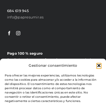
684 619 945
info@papresumir.es
Pago 100 % seguro
PayPal, tarjeta, transferencia y contrareembolso
Gestionar consentimiento
Para ofrecer las mejores experiencias, utilizamos tecnologías
como las cookies para almacenar y/o acceder a la información
del dispositivo. El consentimiento de estas tecnologías nos
permitirá procesar datos como el comportamiento de
navegación o las identificaciones únicas en este sitio. No
Gratis +60 €
consentir o retirar el consentimiento, puede afectar
4,95 € precio fijo para península
negativamente a ciertas características y funciones.