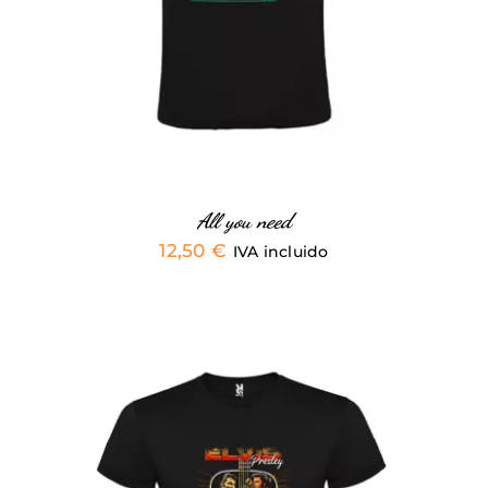
MÚLTIPLES
VARIANTES.
LAS
OPCIONES
SE
PUEDEN
ELEGIR
EN
LA
PÁGINA
All you need
DE
12,50
€
IVA incluido
PRODUCTO