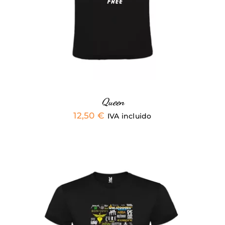
MÚLTIPLES
VARIANTES.
LAS
OPCIONES
SE
PUEDEN
ELEGIR
EN
LA
PÁGINA
Queen
DE
12,50
€
IVA incluido
PRODUCTO