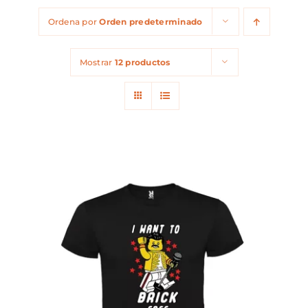
Ordena por
Orden predeterminado
Mostrar
12 productos
ESTE
SELECCIONAR OPCIONES
/
PRODUCTO
DETALLES
TIENE