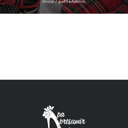
Inicio
paPreAdmin
Zapatos Niña
Sneakers
Camisetas
Contacto